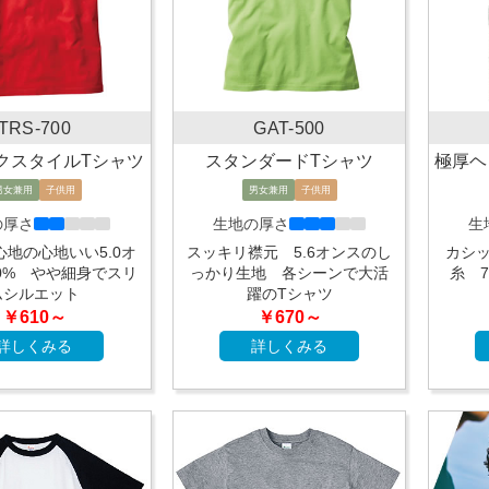
TRS-700
GAT-500
クスタイルTシャツ
スタンダードTシャツ
極厚ヘ
男女兼用
子供用
男女兼用
子供用
の厚さ
生地の厚さ
生
地の心地いい5.0オ
スッキリ襟元 5.6オンスのし
カシ
0% やや細身でスリ
っかり生地 各シーンで大活
糸 
ムシルエット
躍のTシャツ
￥610～
￥670～
詳しくみる
詳しくみる