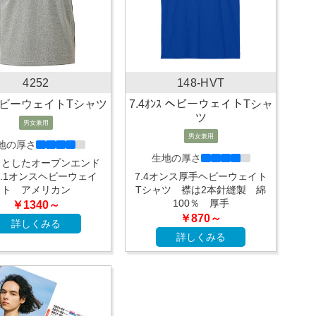
4252
148-HVT
ビーウェイトTシャツ
7.4ｵﾝｽ ヘビーウェイトTシャ
ツ
男女兼用
男女兼用
地の厚さ
生地の厚さ
ッとしたオープンエンド
7.1オンスヘビーウェイ
7.4オンス厚手ヘビーウェイト
ト アメリカン
Tシャツ 襟は2本針縫製 綿
100％ 厚手
￥1340～
￥870～
詳しくみる
詳しくみる