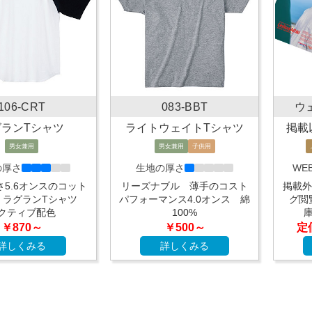
106-CRT
083-BBT
ウ
グランTシャツ
ライトウェイトTシャツ
掲載
男女兼用
男女兼用
子供用
の厚さ
生地の厚さ
WEB
5.6オンスのコット
リーズナブル 薄手のコスト
掲載外
％ ラグランTシャツ
パフォーマンス4.0オンス 綿
グ閲
クティブ配色
100%
￥870～
￥500～
定
詳しくみる
詳しくみる