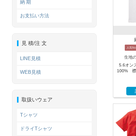
納 期
お支払い方法
見 積/注 文
人気No
生地
LINE見積
5.6オ
100% 
WEB見積
取扱いウェア
Tシャツ
ドライTシャツ