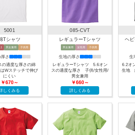
5001
085-CVT
綿Tシャツ
レギュラーTシャツ
ヘビ
.1
男女兼用
子供用
男女兼用
女性用
子供用
の厚さ
生地の厚さ
生
ンスの適度な厚さの綿
レギュラーTシャツ 5.6オン
6.2
襟はWステッチで伸び
スの適度な厚さ 子供/女性用/
生地 
にくい
男女兼用
￥670～
￥660～
詳しくみる
詳しくみる