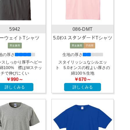
5942
086-DMT
ーウェイトTシャツ
5.0ｵﾝｽ スタンダードTシャツ
男女兼用
男女兼用
子供用
地の厚さ
生地の厚さ
オンスしっかり厚手ヘビー
スタイリッシュなシルエッ
綿100% 襟はWステッ
ト 5.0オンスの程よい厚さの
チで伸びにくい
綿100％生地
￥990～
￥670～
詳しくみる
詳しくみる